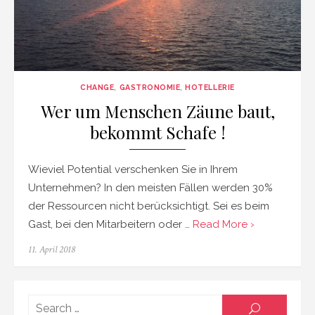
CHANGE
,
GASTRONOMIE
,
HOTELLERIE
Wer um Menschen Zäune baut,
bekommt Schafe !
Wieviel Potential verschenken Sie in Ihrem
Unternehmen? In den meisten Fällen werden 30%
der Ressourcen nicht berücksichtigt. Sei es beim
Gast, bei den Mitarbeitern oder …
Read More ›
Posted
11. April 2018
on
Searc
SEARCH